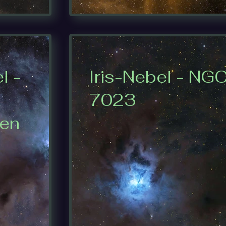
l -
Iris-Nebel - NG
7023
fen