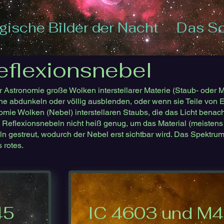
ische Bilder der Nacht
Das S
eflexionsnebel
stronomie große Wolken interstellarer Materie (Staub- oder Mo
ne abdunkeln oder völlig ausblenden, oder wenn sie Teile von 
omie Wolken (Nebel) interstellaren Staubs, die das Licht benac
 Reflexionsnebeln nicht heiß genug, um das Material (meistens
ln gestreut, wodurch der Nebel erst sichtbar wird. Das Spektru
 rotes.
45
IC 4603 und M4