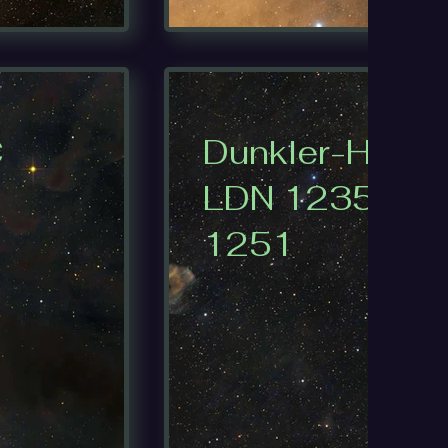
C
Dunkler-Hai-N
LDN 1235 und
1251