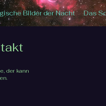
ische Bilder der Nacht
Das S
takt
e, der kann
en.