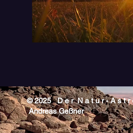
© 2025 D e r N a t u r - A s t r 
Andreas Geßner