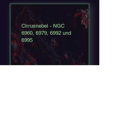
Cirrusnebel - NGC
6960, 6979, 6992 und
6995
© 2025 D e r N a t u r - A s t r o
G r a f Andreas Geßner
Cookies
Impressu
Datenschutz