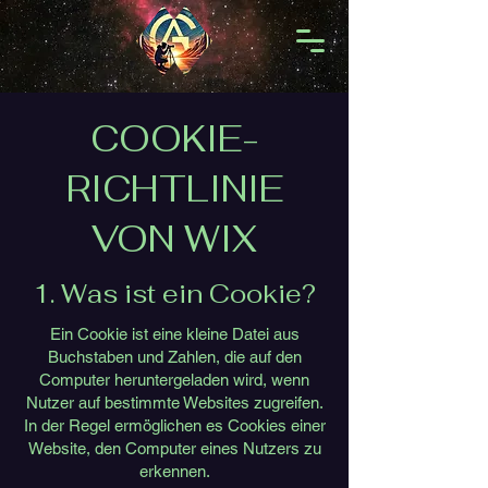
COOKIE-
RICHTLINIE
VON WIX
1. Was ist ein Cookie?
Ein Cookie ist eine kleine Datei aus
Buchstaben und Zahlen, die auf den
Computer heruntergeladen wird, wenn
Nutzer auf bestimmte Websites zugreifen.
In der Regel ermöglichen es Cookies einer
Website, den Computer eines Nutzers zu
erkennen.