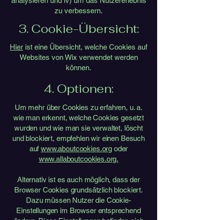
analysieren und iv) um das Nutzererlebnis
zu verbessern.
3. Cookie-Übersicht:
Hier
ist eine Übersicht, welche Cookies auf
Websites von Wix verwendet werden
können.
4. Optionen:
Um mehr über Cookies zu erfahren, u. a.
wie man erkennt, welche Cookies gesetzt
wurden und wie man sie verwaltet, löscht
und blockiert, empfehlen wir einen Besuch
auf
www.aboutcookies.org
oder
www.allaboutcookies.org.
Alternativ ist es auch möglich, dass der
Browser Cookies grundsätzlich blockiert.
Dazu müssen Nutzer die Cookie-
Einstellungen im Browser entsprechend