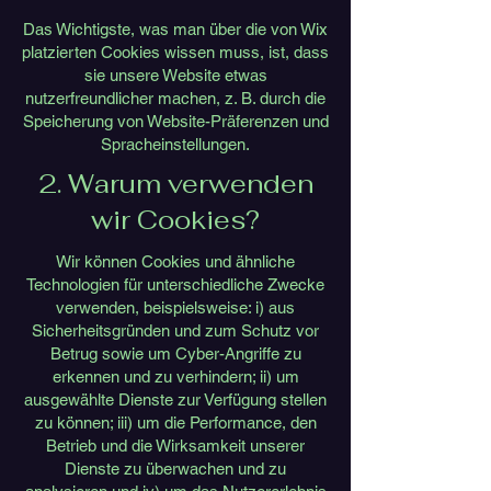
Das Wichtigste, was man über die von Wix
platzierten Cookies wissen muss, ist, dass
sie unsere Website etwas
nutzerfreundlicher machen, z. B. durch die
Speicherung von Website-Präferenzen und
Spracheinstellungen.
2. Warum verwenden
wir Cookies?
Wir können Cookies und ähnliche
Technologien für unterschiedliche Zwecke
verwenden, beispielsweise: i) aus
Sicherheitsgründen und zum Schutz vor
Betrug sowie um Cyber-Angriffe zu
erkennen und zu verhindern; ii) um
ausgewählte Dienste zur Verfügung stellen
zu können; iii) um die Performance, den
Betrieb und die Wirksamkeit unserer
Dienste zu überwachen und zu