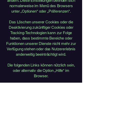
ändern. Diese Einstellungen befinden sich
normalerweise im Menü des Browsers
unter „Optionen“ oder „Präferenzen“.
Das Löschen unserer Cookies oder die
Deaktivierung zukünftiger Cookies oder
Tracking-Technologien kann zur Folge
haben, dass bestimmte Bereiche oder
Funktionen unserer Dienste nicht mehr zur
Verfügung stehen oder das Nutzererlebnis
anderweitig beeinträchtigt wird.
Die folgenden Links können nützlich sein,
oder alternativ die Option „Hilfe“ im
Browser.
Cookie-Einstellungen in Firefox
Cookie-Einstellungen im Internet Explorer
Cookie-Einstellungen in Google Chrome