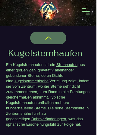
Kugelsternhaufen
Ein Kugelsternhaufen ist ein
Sternhaufen
aus
einer großen Zahl
gravitativ
aneinander
gebundener Sterne, deren Dichte
eine
kugelsymmetrische
Verteilung zeigt, indem
sie vom Zentrum, wo die Sterne sehr dicht
zusammenstehen, zum Rand in alle Richtungen
gleichermaßen abnimmt. Typische
Kugelsternhaufen enthalten mehrere
hunderttausend Sterne. Die hohe Sterndichte in
Zentrumsnähe führt zu
gegenseitigen
Bahnveränderungen
, was das
sphärische Erscheinungsbild zur Folge hat.