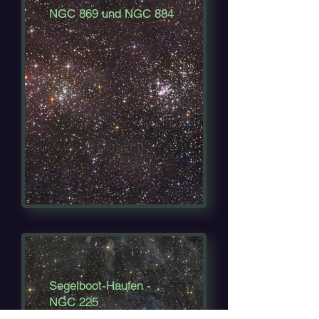
NGC 869 und NGC 884
Segelboot-Haufen -
NGC 225