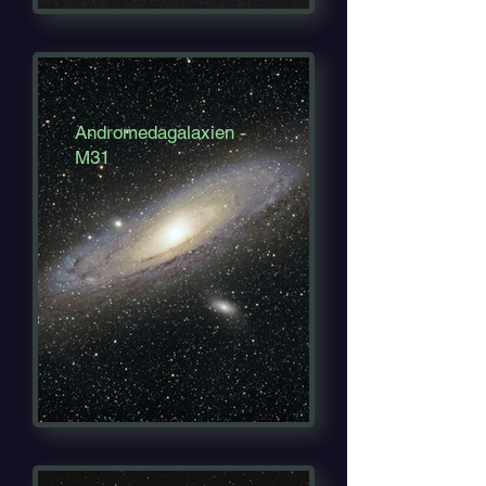
Andromedagalaxien -
M31