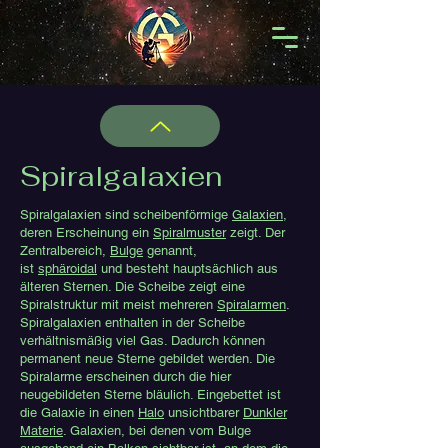
Spiralgalaxien
Spiralgalaxien sind scheibenförmige
Galaxien
,
deren Erscheinung ein
Spiralmuster
zeigt. Der
Zentralbereich,
Bulge
genannt,
ist
sphäroidal
und besteht hauptsächlich aus
älteren Sternen. Die Scheibe zeigt eine
Spiralstruktur mit meist mehreren
Spiralarmen
.
Spiralgalaxien enthalten in der Scheibe
verhältnismäßig viel Gas. Dadurch können
permanent neue Sterne gebildet werden. Die
Spiralarme erscheinen durch die hier
neugebildeten Sterne bläulich. Eingebettet ist
die Galaxie in einen
Halo
unsichtbarer
Dunkler
Materie
. Galaxien, bei denen vom Bulge