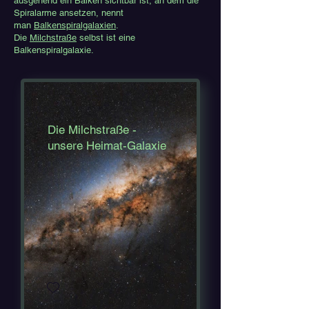
ausgehend ein Balken sichtbar ist, an dem die
Spiralarme ansetzen, nennt
man
Balkenspiralgalaxien
.
Die
Milchstraße
selbst ist eine
Balkenspiralgalaxie.
Die Milchstraße -
unsere Heimat-Galaxie