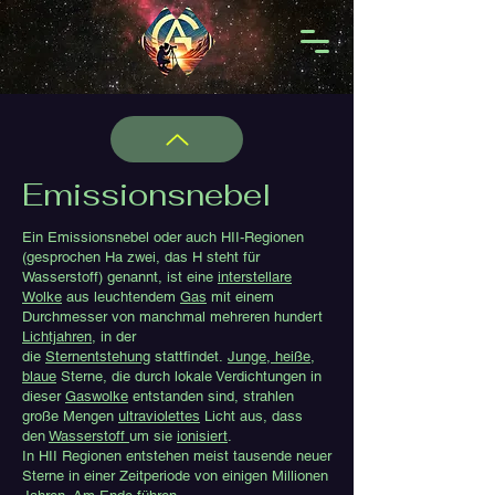
Emissionsnebel
Ein Emissionsnebel oder auch HII-Regionen
(gesprochen Ha zwei, das H steht für
Wasserstoff) genannt, ist eine
interstellare
Wolke
aus leuchtendem
Gas
mit einem
Durchmesser von manchmal mehreren hundert
Lichtjahren
, in der
die
Sternentstehung
stattfindet.
Junge, heiße,
blaue
Sterne, die durch lokale Verdichtungen in
dieser
Gaswolke
entstanden sind, strahlen
große Mengen
ultraviolettes
Licht aus, dass
den
Wasserstoff
um sie
ionisiert
.
In HII Regionen entstehen meist tausende neuer
Sterne in einer Zeitperiode von einigen Millionen