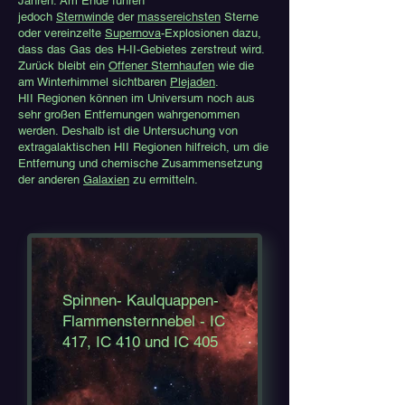
Jahren. Am Ende führen
jedoch
Sternwinde
der
massereichsten
Sterne
oder vereinzelte
Supernova
-Explosionen dazu,
dass das Gas des H-II-Gebietes zerstreut wird.
Zurück bleibt ein
Offener Sternhaufen
wie die
am Winterhimmel sichtbaren
Plejaden
.
HII Regionen können im Universum noch aus
sehr großen Entfernungen wahrgenommen
werden. Deshalb ist die Untersuchung von
extragalaktischen HII Regionen hilfreich, um die
Entfernung und chemische Zusammensetzung
der anderen
Galaxien
zu ermitteln.
Spinnen- Kaulquappen-
Flammensternnebel - IC
417, IC 410 und IC 405