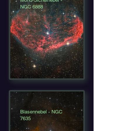
Mond-Sichelnebel -
NGC 6888
Blasennebel - NGC
7635