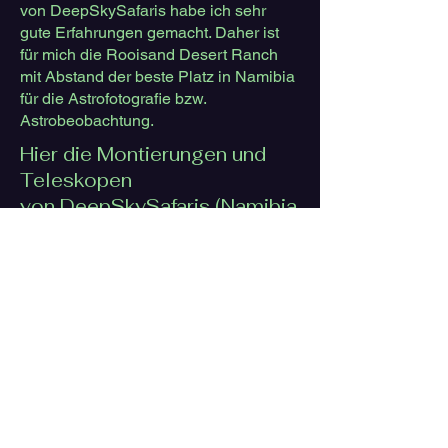
von
DeepSkySafaris
habe ich sehr
gute Erfahrungen gemacht. Daher ist
für mich die Rooisand Desert Ranch
mit Abstand der beste Platz in Namibia
für die Astrofotografie bzw.
Astrobeobachtung.
Hier die Montierungen und
Teleskopen
von
DeepSkySafaris
(Namibia
)