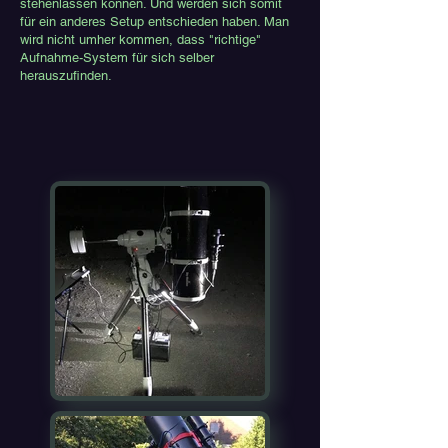
stehenlassen können. Und werden sich somit
für ein anderes Setup entschieden haben. Man
wird nicht umher kommen, dass "richtige"
Aufnahme-System für sich selber
herauszufinden.