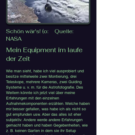
Schön wär's! (o: Quelle:
NASA
Mein Equipment im laufe
der Zeit
​Wie man sieht, habe ich viel ausprobiert und
besitze mittelweile zwei Montierung, drei
Teleskope, mehrere Kameras, zwei Guiding
Systeme u. v. m. für die Astrofotografie. Des
Weitern könnte ich jetzt viel über meine
Erfahrungen mit den einzelnen
Aufnahmekomponenten erzählen. Welche haben
mir besser gefallen, was habe ich als nicht so
gut empfunden usw. Aber das alles ist eher
subjektiv. Andere werde andere Erfahrungen
gemacht haben und haben Gegebenheiten, wie
z. B. keinen Garten in dem sie ihr Setup