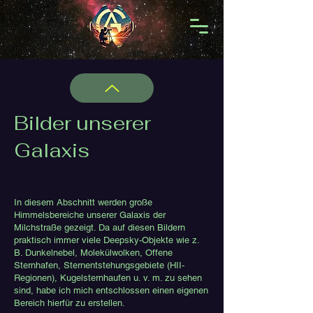
Bilder unserer
Galaxis
In diesem Abschnitt werden große
Himmelsbereiche unserer Galaxis der
Milchstraße gezeigt. Da auf diesen Bildern
praktisch immer viele Deepsky-Objekte wie z.
B. Dunkelnebel, Molekülwolken, Offene
Sternhafen, Sternentstehungsgebiete (HII-
Regionen), Kugelsternhaufen u. v. m. zu sehen
sind, habe ich mich entschlossen einen eigenen
Bereich hierfür zu erstellen.