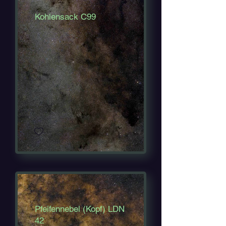
Kohlensack C99
Pfeifennebel (Kopf) LDN
42